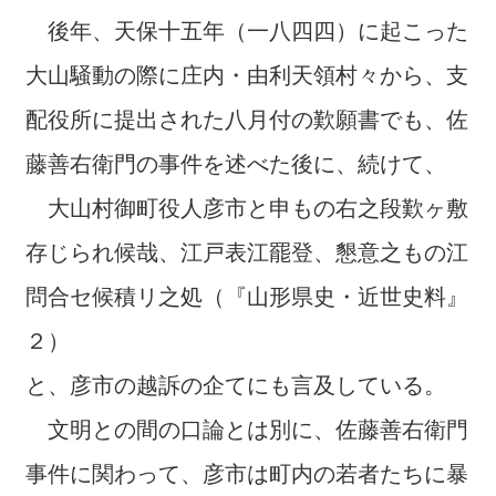
後年、天保十五年（一八四四）に起こった
大山騒動の際に庄内・由利天領村々から、支
配役所に提出された八月付の歎願書でも、佐
藤善右衛門の事件を述べた後に、続けて、
大山村御町役人彦市と申もの右之段歎ヶ敷
存じられ候哉、江戸表江罷登、懇意之もの江
問合セ候積リ之処（『山形県史・近世史料』
２）
と、彦市の越訴の企てにも言及している。
文明との間の口論とは別に、佐藤善右衛門
事件に関わって、彦市は町内の若者たちに暴