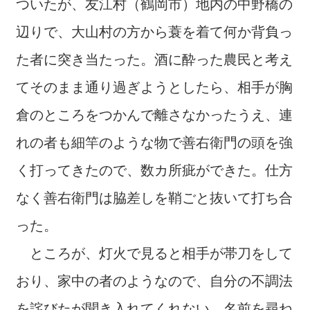
ついたが、友江村（鶴岡市）地内の中野橋の
辺りで、大山村の方から蓑を着て何か背負っ
た者に突き当たった。酒に酔った農民と考え
てそのまま通り過ぎようとしたら、相手が胸
倉のところをつかんで離さなかったうえ、連
れの者も細竿のような物で善右衛門の頭を強
く打ってきたので、数カ所疵ができた。仕方
なく善右衛門は脇差しを鞘ごと抜いて打ち合
った。
ところが、灯火で見ると相手が帯刀をして
おり、家中の者のようなので、自分の不調法
を詫びたが聞き入れてくれない。名前を尋ね