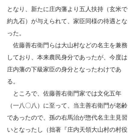
となり、新たに庄内藩より五人扶持（玄米で
約九石）が与えられて、家臣同様の待遇とな
った。
佐藤善右衛門らは大山村などの名主を兼務
しており、本来農民身分であったが、今度は
庄内藩の下級家臣の身分となったわけであ
る。
ところで、佐藤善右衛門家では文化五年
（一八〇八）に至って、当主善右衛門が老齢
であったので、孫の右馬治が惣代名主主見習
いとなったし（拙著『庄内天領大山村の村役