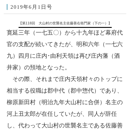
2019年6月1日号
【第118回 大山村の世襲名主佐藤善右衛門家（下の一）】
寛延三年（一七五〇）から十九年ほど幕府代
官の支配が続いてきたが、明和六年（一七六
九）四月に庄内･由利天領は再び庄内藩（酒
井家）の預地となった。
その際、それまで庄内天領村々のトップに
相当する役職は郡中代（郡中惣代）であり、
柳原新田村（明治九年大山村に合併）名主の
河上丑太郎が在任していたが、同人が辞任
し、代わって大山村の世襲名主である佐藤善