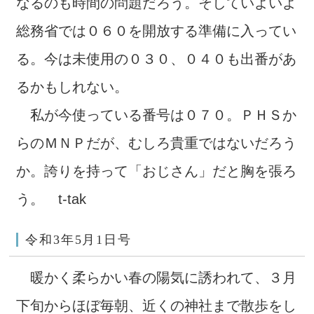
なるのも時間の問題だろう。そしていよいよ
総務省では０６０を開放する準備に入ってい
る。今は未使用の０３０、０４０も出番があ
るかもしれない。
私が今使っている番号は０７０。ＰＨＳか
らのＭＮＰだが、むしろ貴重ではないだろう
か。誇りを持って「おじさん」だと胸を張ろ
う。 t-tak
令和3年5月1日号
暖かく柔らかい春の陽気に誘われて、３月
下旬からほぼ毎朝、近くの神社まで散歩をし