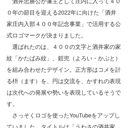
酒井忠勝公が藩主として庄内に入って４０
０年の節目を迎える2022年に向けた「酒井
家庄内入部４００年記念事業」で活用する公
式ロゴマークが決まりました。
選ばれたのは、４００の文字と酒井家の家
紋「かたばみ紋」、鎧兜（よろい・かぶと）
を組み合わせたデザイン。正方形はコメを計
る枡（ます）を、円は交流を、かすれの表現
は次代への発展や勢いを表現しているそうで
す。
さっそくロゴを使ったYouTubeをアップし
ていました。タイトルは「うわさの酒井家